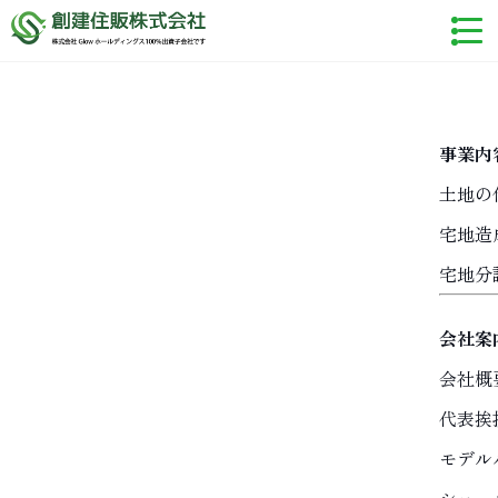
事業内
土地の
宅地造
宅地分
会社案
会社概
代表挨
モデル