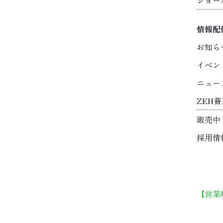
ショー
情報配
お知ら
イベン
ニュー
ZEH
販売中
採用情
【営業