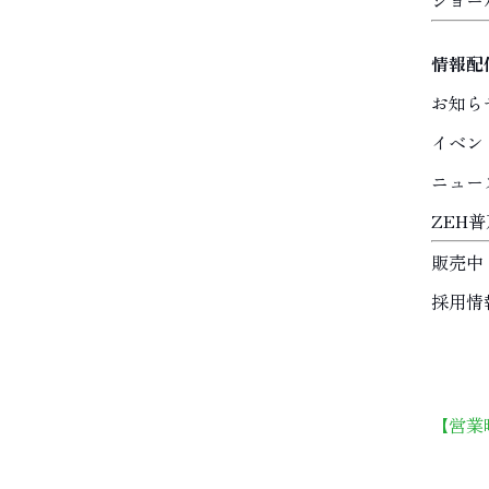
ショー
情報配
お知ら
イベン
ニュー
ZEH
販売中
採用情
【営業