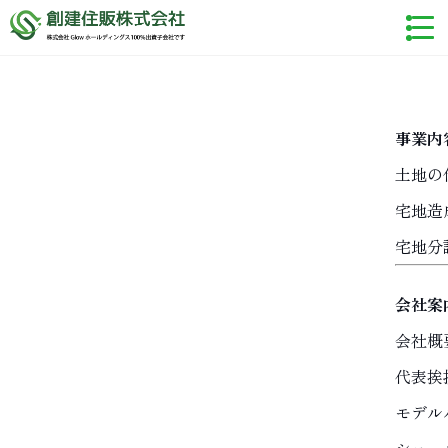
事業内
土地の
宅地造
宅地分
会社案
会社概
代表挨
モデル