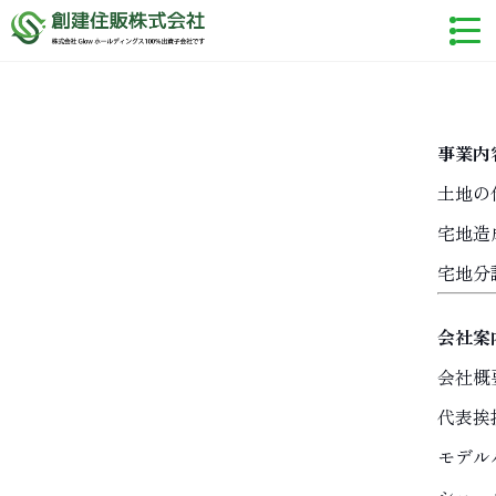
事業内
土地の
宅地造
宅地分
会社案
会社概
代表挨
モデル