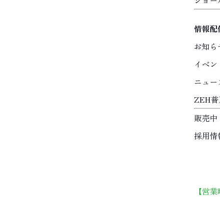
ショー
情報配
お知ら
イベン
ニュー
ZEH
販売中
採用情
【営業