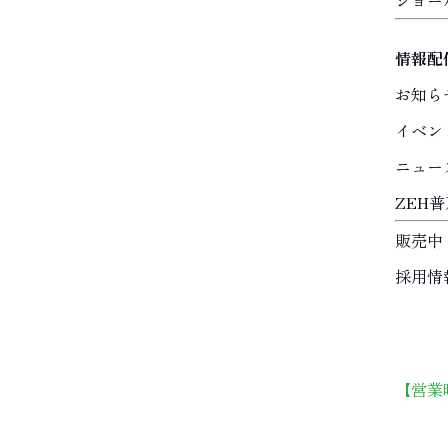
ショー
情報配
お知ら
イベン
ニュー
ZEH
販売中
採用情
【営業