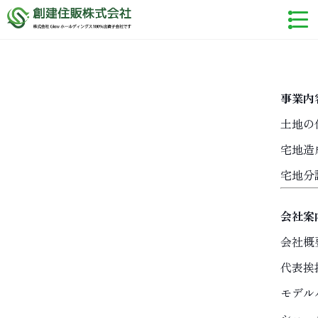
事業内
土地の
宅地造
宅地分
会社案
会社概
代表挨
モデル