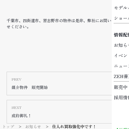
モデル
ショー
千葉市、四街道市、習志野市の物件は是非、弊社にお問い合わ
せください。
情報配
お知ら
イベン
ニュー
ZEH
PREV
販売中
媒介物件 販売開始
採用情
NEXT
成約御礼！
トップ
お知らせ
仕入れ買取強化中です！