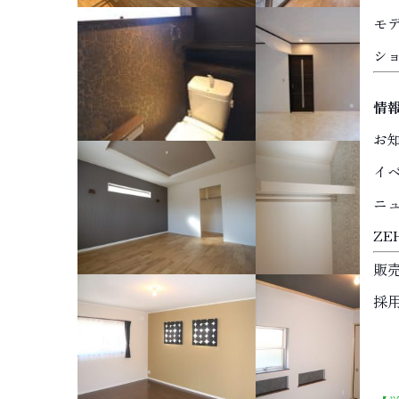
モ
シ
情
お
イ
ニ
Z
販
採