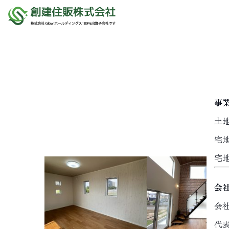
事
土
宅
宅
会
会
代