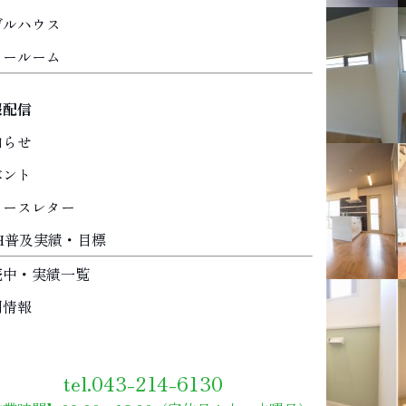
デルハウス
ョールーム
報配信
知らせ
ベント
ュースレター
EH普及実績・目標
売中・実績一覧
用情報
tel.043-214-6130