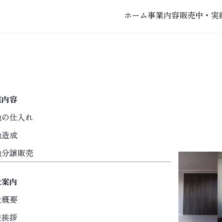
ホーム
事業内容
販売中・実
Interior
内装特集
業内容
地の仕入れ
地造成
地分譲販売
社案内
社概要
表挨拶