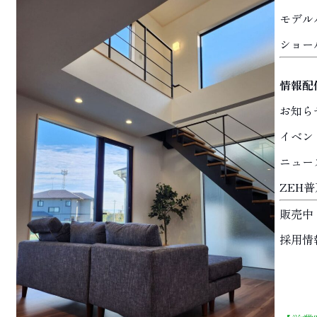
モデル
ショー
情報配
お知ら
イベン
ニュー
ZEH
販売中
採用情