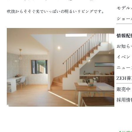
モデル
吹抜からそそぐ光でいっぱいの明るいリビングです。
ショー
情報配
お知ら
イベン
ニュー
ZEH
販売中
採用情