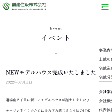
Event
イベント
事業内
土地の
宅地造
NEWモデルハウス完成いたしました
宅地分
2022年07月11日
会社案
道場南２丁目に新しいモデルハウスが誕生しました♪
会社概
代表挨
オープン手すりでさらにひろびろ感じる２４帖のLDK