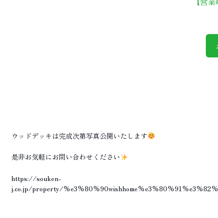
【営業
ウッドデッキは完成次第写真公開いたします
是非お気軽にお問い合わせください
https://souken-
j.co.jp/property/%e3%80%90wishhome%e3%80%91%