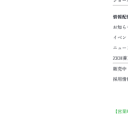
ショー
情報配
お知ら
イベン
ニュー
ZEH
販売中
採用情
【営業