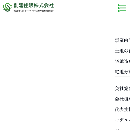
事業内
土地の
宅地造
宅地分
会社案
会社概
代表挨
モデル