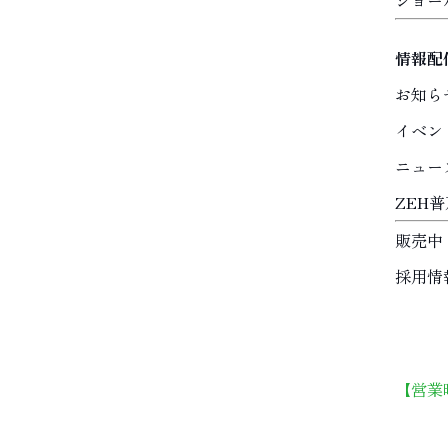
ショー
情報配
お知ら
イベン
ニュー
ZEH
販売中
採用情
【営業