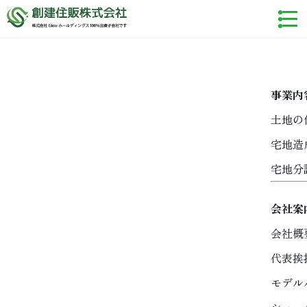
事業内
土地の
宅地造
宅地分
会社案
会社概
代表挨
モデル